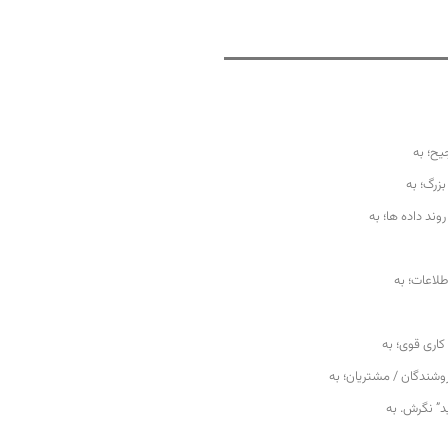
یح؛ به
بزرگ؛ به
وند داده ها؛ به
طلاعات؛ به
اری قوی؛ به
فروشندگان / مشتریان؛ به
د” نگرش. به