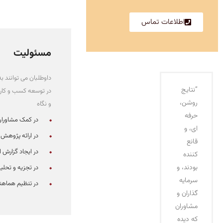
اطلاعات تماس
مسئولیت
داوطلبان می توانند 
“نتایج
در توسعه کسب و کار 
روشن،
و نگاه
حرفه
در کمک مشاوران 
ای، و
در ارائه پژوهش
قانع
در ایجاد گزارش از & amp؛ جمع آوری دا
کننده
بودند، و
در تجزیه و تحلیل
سرمایه
در تنظیم هماهن
گذاران و
مشاوران
که دیده