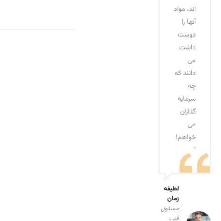
اند، مواد
آنها را
دوست
داشت.
می
دانند که
چه
سرمایه
گذاران
می
خواهم!
“
لطیفه
زمان
مسئول
فنی،