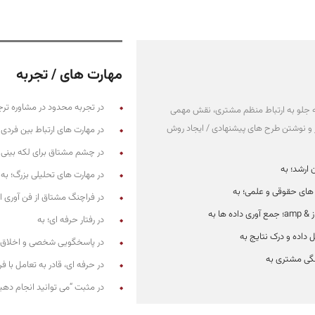
مهارت های / تجربه
در تجربه محدود در مشاوره ترج
به جلو به ارتباط منظم مشتری، نقش مهمی
و نوشتن طرح های پیشنهادی / ایجاد روش
در مهارت های ارتباط بین فردی 
در چشم مشتاق برای لکه بینی ر
ارشد؛ به
در مهارت های تحلیلی بزرگ؛ به
 های حقوقی و علمی؛ به
در فراچنگ مشتاق از فن آوری ا
ده ها به
در رفتار حرفه ای؛ به
 داده و درک نتایج به
در پاسخگویی شخصی و اخلاق ک
گی مشتری به
در حرفه ای، قادر به تعامل با 
در مثبت “می توانید انجام دهی