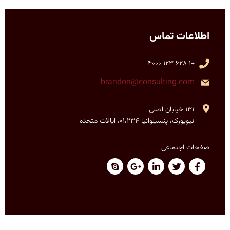
اطلاعات تماس
+1 628 123 4000
brandon@consulting.com
131 خیابان اصلی
نیویورک، پنسیلوانیا 01،234، ایالات متحده
صفحات اجتماعی