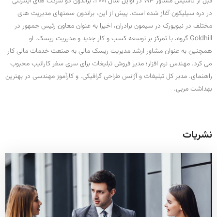
قبل از تأسیس مشاور WP در اوایل سال 2001، براندون دو شرکت های اینترنتی
در دره سیلیکون آغاز شده است. پیش از این، براندون سمتهای مدیریت های
مختلف در نیویورک در سیمون برادران، اخیرا به عنوان معاون رئیس جمهور در
Goldhill گروه، با تمرکز بر توسعه کسب و کار جدید و مدیریت ریسک. او
همچنین به عنوان مشاور ارشد مدیریت ریسک مالی به صنعت خدمات مالی کار
می کرد. مهندس نرم افزار؛ مدیر فروش تبلیغات برای سری سفر کارائیب محبوب
راهنمای. مدیر کل تبلیغات و آژانس طراحی گرافیکی. و کارآموز مهندسی در بهترین
بهداشت مربی.
نشریات