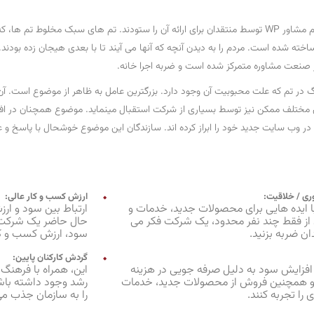
تم وردپرس جدید به نام مشاور WP توسط منتقدان برای ارائه آن را ستودند. تم های سبک مخل
ساخته شده است. مردم را به دیدن آنچه که آنها می آیند تا با بعدی هیجان زده ب
ر صنعت مشاوره متمرکز شده است و ضربه اجرا خانه.
گ در تم که علت محبوبیت آن وجود دارد. بزرگترین عامل به ظاهر از موضوع است. آن
مختلف ممکن نیز توسط بسیاری از شرکت استقبال مینماید. موضوع همچنان در اف
ن در وب سایت جدید خود را ابراز کرده اند. سازندگان این موضوع خوشحال با پاسخ و ع
وری / خلاقیت:
ارزش کسب و کار عالی:
ا ایده هایی برای محصولات جدید، خدمات و
ارتباط بین سود و ار
د از فقط چند نفر محدود، یک شرکت فکر می
حال حاضر یک شرکت ا
دان ضربه بزنید.
سود، ارزش کسب و کا
گردش کارکنان پایین:
زایش سود به دلیل صرفه جویی در هزینه
این، همراه با فرهنگ 
و همچنین فروش از محصولات جدید، خدمات
رشد وجود داشته باش
 را تجربه کنند.
را به سازمان جذب م