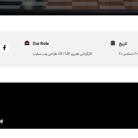
تاریخ
Our Role
سامبر 20
کارگردانی هنری، UI / UX، طراحی وب سایت