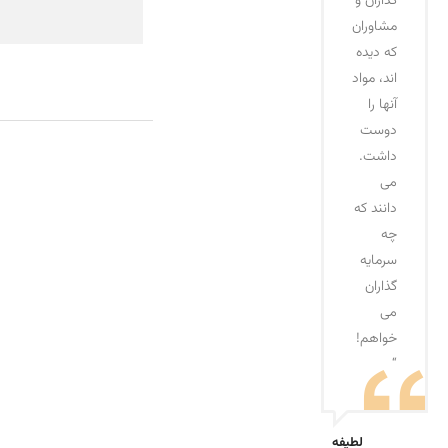
گذاران و
مشاوران
که دیده
اند، مواد
آنها را
دوست
داشت.
می
دانند که
چه
سرمایه
گذاران
می
خواهم!
“
لطیفه