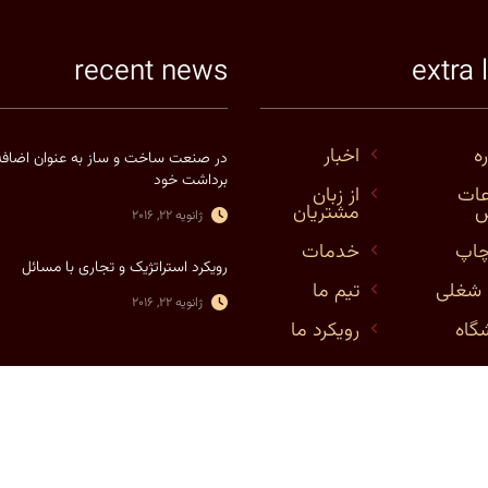
recent news
extra 
ره
اخبار
در صنعت ساخت و ساز به عنوان اضافه
برداشت خود
عات
از زبان
س
مشتریان
ژانویه 22, 2016
چاپ
خدمات
رویکرد استراتژیک و تجاری با مسائل
شغلی
تیم ما
ژانویه 22, 2016
گاه
رویکرد ما
ress Theme by
StylemixThemes
© 2026