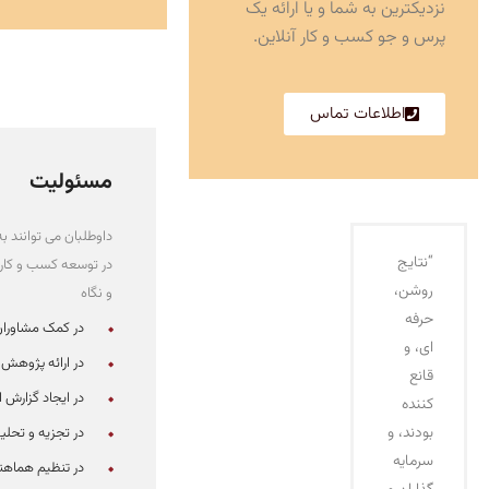
نزدیکترین به شما و یا ارائه یک
پرس و جو کسب و کار آنلاین.
اطلاعات تماس
مسئولیت
داوطلبان می توانند 
“نتایج
در توسعه کسب و کار 
روشن،
و نگاه
حرفه
در کمک مشاوران 
ای، و
در ارائه پژوهش
قانع
در ایجاد گزارش از & amp؛ جمع آوری دا
کننده
بودند، و
در تجزیه و تحلیل
سرمایه
در تنظیم هماهن