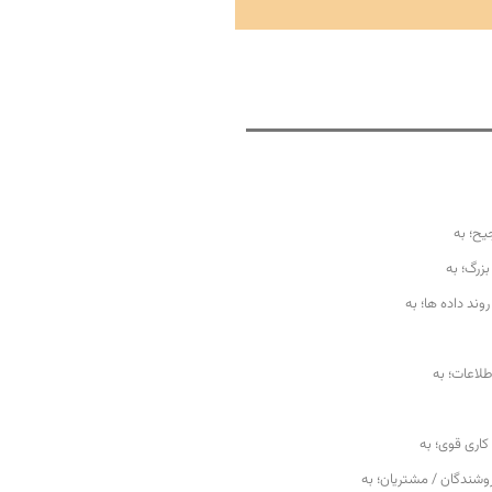
یح؛ به
بزرگ؛ به
وند داده ها؛ به
طلاعات؛ به
اری قوی؛ به
فروشندگان / مشتریان؛ به