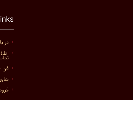
links
در با
اطلا
تما
فن 
های 
فروش