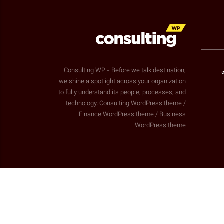
Consulting WP - Before we talk destination,
we shine a spotlight across your organization
to fully understand its people, processes, and
technology. Consulting WordPress theme /
Finance WordPress theme / Business
WordPress theme
Consulting
WordP