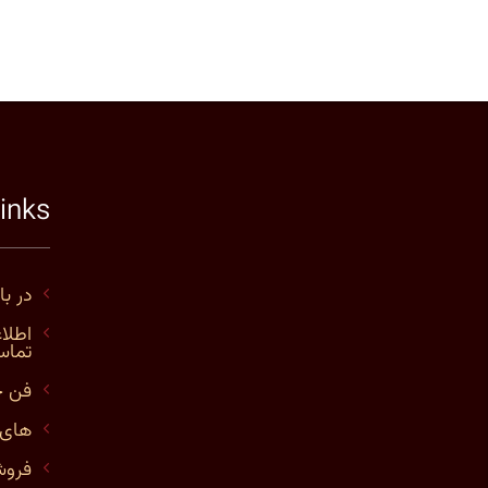
links
در با
اطلا
تما
فن 
های 
فروش