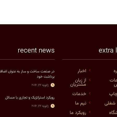
recent news
extra 
ره
اخبار
در صنعت ساخت و ساز به عنوان اضافه
برداشت خود
عات
از زبان
س
مشتریان
ژانویه 22, 2016
چاپ
خدمات
رویکرد استراتژیک و تجاری با مسائل
شغلی
تیم ما
ژانویه 22, 2016
گاه
رویکرد ما