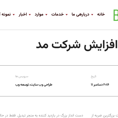
خانه
دربارهی ما
خدمات
موارد
اخبار
نمونه ک
تاریخ
سرویس ها
2016 دسامبر 11
طراحی وب سایت، توسعه وب
 بزرگترین ضربه از
دست انداز بزرگ در بازدید کننده به منجر تبدیل. فقط در حال