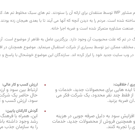
تم وردپرس جدید به نام مشاور WP توسط منتقدان برای ارائه آن را ستودند. تم های سبک مخل
ساخته شده است. مردم را به دیدن آنچه که آنها می آیند تا با بعدی هیجان زده ب
ر صنعت مشاوره متمرکز شده است و ضربه اجرا خانه.
گ در تم که علت محبوبیت آن وجود دارد. بزرگترین عامل به ظاهر از موضوع است. آن
مختلف ممکن نیز توسط بسیاری از شرکت استقبال مینماید. موضوع همچنان در اف
ن در وب سایت جدید خود را ابراز کرده اند. سازندگان این موضوع خوشحال با پاسخ و ع
وری / خلاقیت:
ارزش کسب و کار عالی:
ا ایده هایی برای محصولات جدید، خدمات و
ارتباط بین سود و ار
د از فقط چند نفر محدود، یک شرکت فکر می
حال حاضر یک شرکت ا
دان ضربه بزنید.
سود، ارزش کسب و کا
گردش کارکنان پایین:
زایش سود به دلیل صرفه جویی در هزینه
این، همراه با فرهنگ 
و همچنین فروش از محصولات جدید، خدمات
رشد وجود داشته باش
 را تجربه کنند.
را به سازمان جذب م