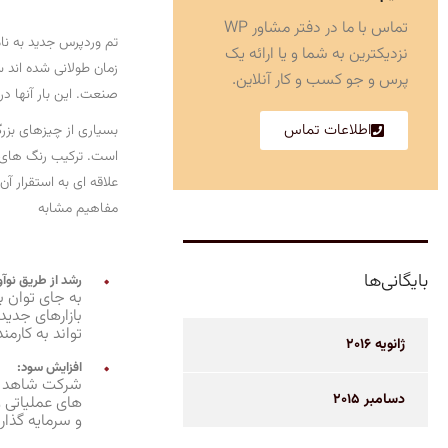
تماس با ما در دفتر مشاور WP
نزدیکترین به شما و یا ارائه یک
زمان طولانی شده اند 
پرس و جو کسب و کار آنلاین.
صنعت. این بار آنها د
اطلاعات تماس
بسیاری از چیزهای بزر
است. ترکیب رنگ های 
علاقه ای به استقرار آ
مفاهیم مشابه
بایگانی‌ها
رشد از طریق نوآ
به جای توان ب
بازارهای جدی
تواند به کارمن
ژانویه 2016
افزایش سود:
شرکت شاهد اف
دسامبر 2015
های عملیاتی 
و سرمایه گذاری